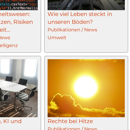
eitswesen:
Wie viel Leben steckt in
zen, Risiken
unseren Böden?
t...
Publikationen / News
 News
Umwelt
elligenz
, KI und
Rechte bei Hitze
Publikationen / News