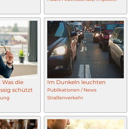
: Was die
Im Dunkeln leuchten
ssig schützt
Publikationen / News
rung
Straßenverkehr