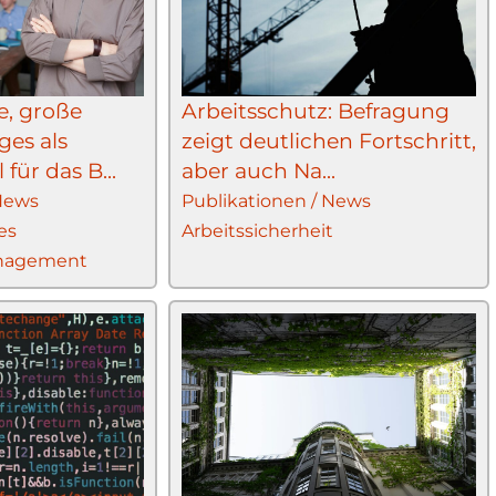
e, große
Arbeitsschutz: Befragung
es als
zeigt deutlichen Fortschritt,
 für das B...
aber auch Na...
 News
Publikationen / News
es
Arbeitssicherheit
nagement