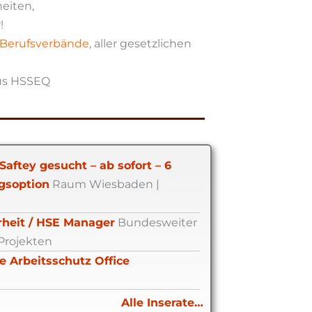
eiten,
!
 Berufsverbände
, aller gesetzlichen
aus HSSEQ
aftey gesucht – ab sofort – 6
gsoption
Raum Wiesbaden |
erheit / HSE Manager
Bundesweiter
 Projekten
e Arbeitsschutz Office
Alle Inserate…