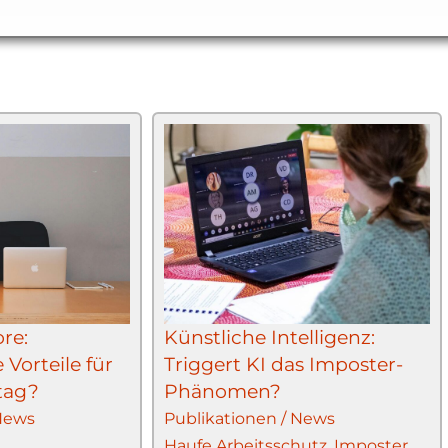
re:
Künstliche Intelligenz:
Vorteile für
Triggert KI das Imposter-
ltag?
Phänomen?
 News
Publikationen / News
Haufe Arbeitsschutz
,
Imposter