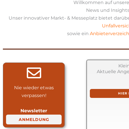
Willkommen auf unserer
News und Insights
Unser innovativer Markt- & Messeplatz bietet darüb
Unfallversi
sowie ein
Anbieterverzeich
Klei
Aktuelle Ang
Nie wieder etwas
HIER
verpassen!
Newsletter
ANMELDUNG