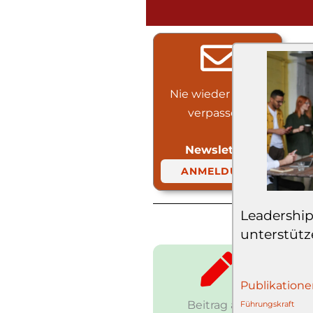
Nie wieder etwas
verpassen!
Newsletter
ANMELDUNG
Leadership
unterstüt
Publikatione
Beitrag auf
Führungskraft