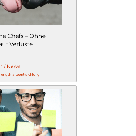
che Chefs – Ohne
auf Verluste
n / News
rungskräfteentwicklung