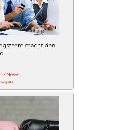
ngsteam macht den
ed
n / News
rungsstil