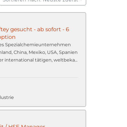
ey gesucht - ab sofort - 6
option
iges Spezialchemieunternehmen
land, China, Mexiko, USA, Spanien
r international tätigen, weltbeka...
ustrie
eit / HSE Manager