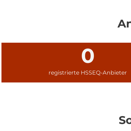
An
0
registrierte HSSEQ-Anbieter
S