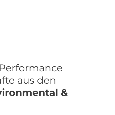
 Performance
äfte aus den
nvironmental &