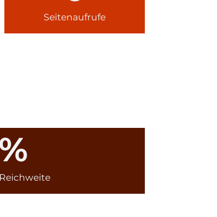
Seitenaufrufe
%
 Reichweite