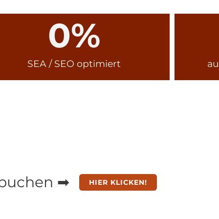
0
%
SEA / SEO optimiert
au
 buchen ➡
HIER KLICKEN!