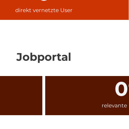
direkt vernetzte User
Jobportal
0
relevante