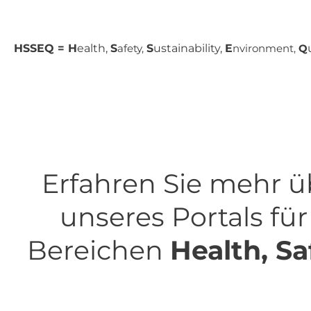
HSSEQ = H
ealth,
S
afety,
S
ustainability,
E
nvironment,
Q
Erfahren Sie mehr ü
unseres Portals fü
Bereichen
Health, Sa