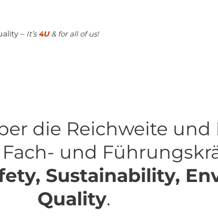
uality –
It’s
4U
& for all of us!
ber die Reichweite und
r Fach- und Führungskr
fety, Sustainability, E
Quality
.