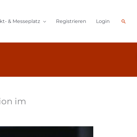
kt- & Messeplatz
Registrieren
Login
Such
ion im