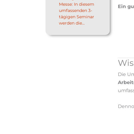
Messe: In diesem
Ein gu
umfassenden 3-
tägigen Seminar
werden die...
Wis
Die Um
Arbeit
umfass
Dennoc