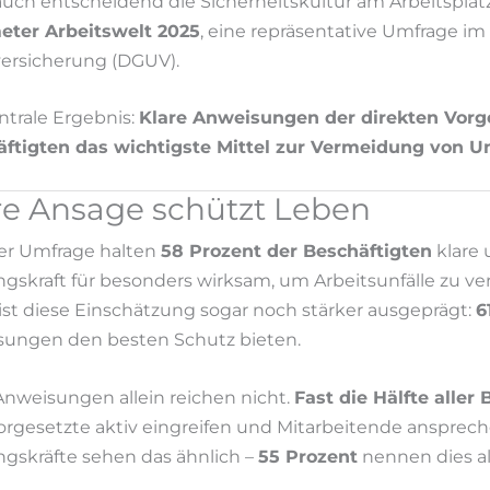
auch entscheidend die Sicherheitskultur am Arbeitsplatz
eter Arbeitswelt 2025
, eine repräsentative Umfrage i
versicherung (DGUV).
ntrale Ergebnis:
Klare Anweisungen der direkten Vorge
ftigten das wichtigste Mittel zur Vermeidung von Un
re Ansage schützt Leben
er Umfrage halten
58 Prozent der Beschäftigten
klare 
gskraft für besonders wirksam, um Arbeitsunfälle zu v
 ist diese Einschätzung sogar noch stärker ausgeprägt:
6
ungen den besten Schutz bieten.
nweisungen allein reichen nicht.
Fast die Hälfte aller
orgesetzte aktiv eingreifen und Mitarbeitende anspre
gskräfte sehen das ähnlich –
55 Prozent
nennen dies als