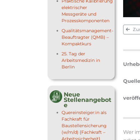
Praktische Kalibrierung
elektrischer
Messgeräte und
Prozesskomponenten
Zu
Qualitätsmanagement-
Beauftragter (QMB) –
Kompaktkurs
25. Tag der
Arbeitsmedizin in
Urhebe
Berlin
Quelle
Neue
veröff
Stellenangebot
e
Quereinsteiger:in als
Fachkraft für
Baustellensicherung
Wer im
(w/m/d) {Fachkraft –
Arbeitssicherheit}