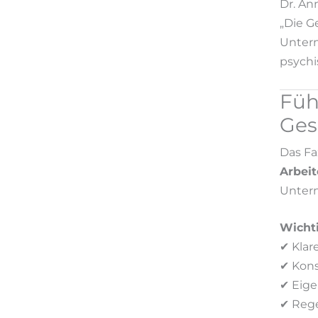
Dr. An
„Die G
Untern
psychi
Füh
Ges
Das Fa
Arbeit
Unter
Wichti
✔ Klar
✔ Kon
✔ Eige
✔ Rege