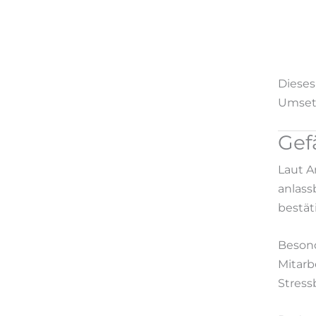
Dieses
Umsetz
Gef
Laut A
anlass
bestät
Besond
Mitarb
Stress