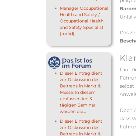
prägt 
Manager Occupational
Barom
Health and Safety /
Unfall
Occupational Health
and Safety Specialist
Das ze
(m/f/d)
Beschä
Kla
Das ist los
im Forum
Laut d
Dieser Eintrag dient
Führun
zur Diskussion des
selbst
Beitrags in Markt &
Messe: In diesem
Anweis
umfassenden 3-
tägigen Seminar
Doch A
werden die...
dass V
Dieser Eintrag dient
Führun
zur Diskussion des
Beitrags in Markt &