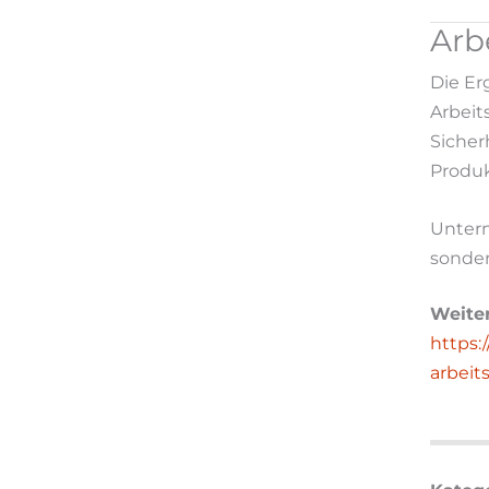
Arb
Die Er
Arbeit
Sicher
Produk
Untern
sondern
Weiter
https:
arbeit