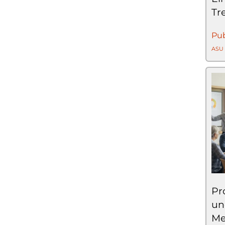
Tr
Pub
ASU
Pr
un
Me