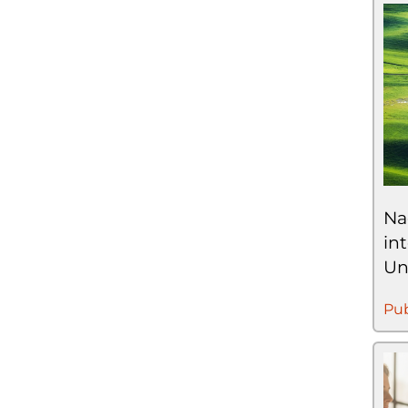
Na
in
Un
Pub