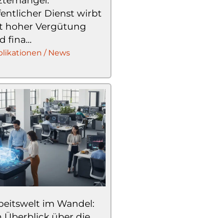
ztemangel:
fentlicher Dienst wirbt
t hoher Vergütung
 fina...
likationen / News
beitswelt im Wandel:
n Überblick über die