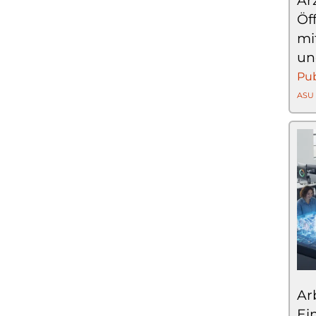
Är
Öf
mi
und
Pub
ASU
Ar
Ei