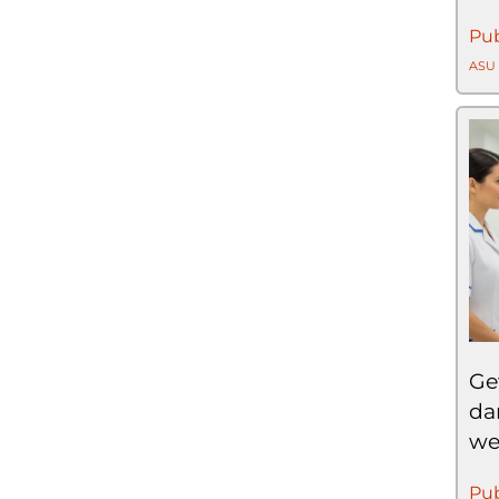
Pub
ASU
Ge
da
we
Pub