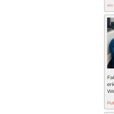
ASU
Fa
er
We
Pub