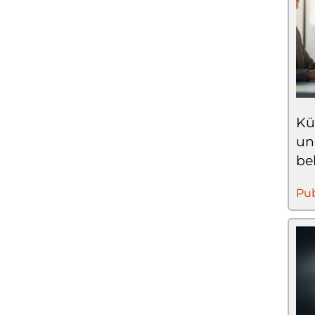
Kü
un
be
Pub