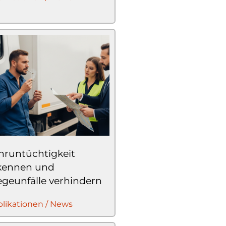
hruntüchtigkeit
kennen und
geunfälle verhindern
likationen / News