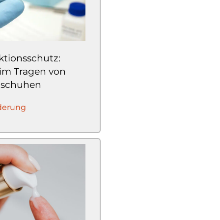
ktionsschutz:
eim Tragen von
dschuhen
derung