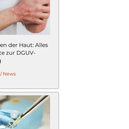
n der Haut: Alles
te zur DGUV-
g
 / News