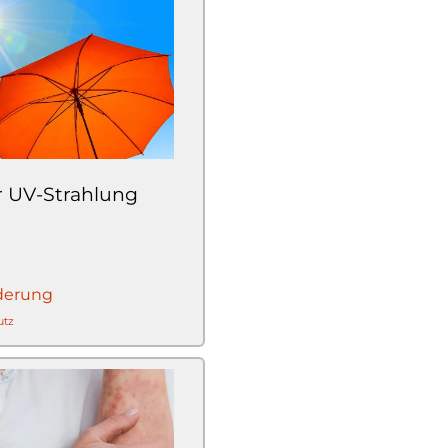
r UV-Strahlung
derung
utz