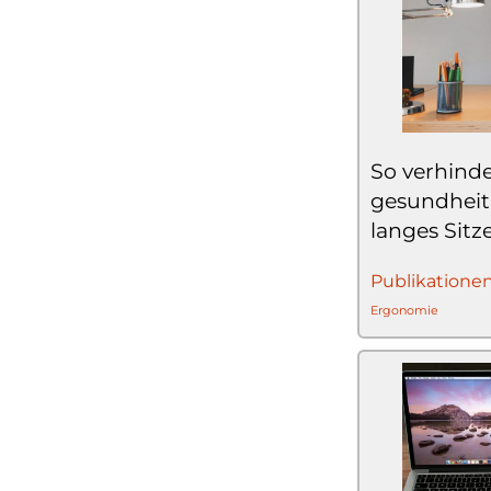
So verhind
gesundheit
langes Sitz
Publikatione
Ergonomie