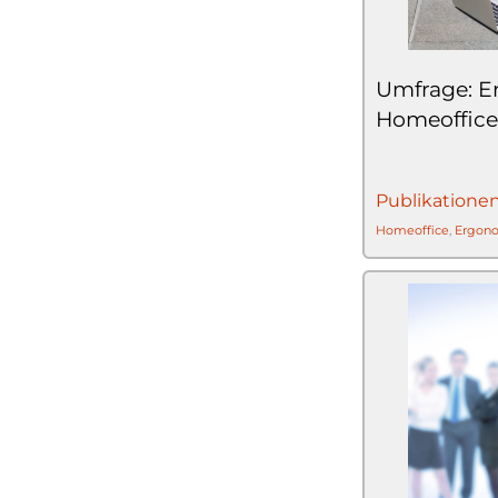
Umfrage: E
Homeoffice
Publikatione
Homeoffice
,
Ergon