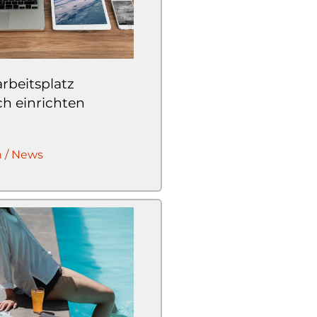
rbeitsplatz
h einrichten
n / News