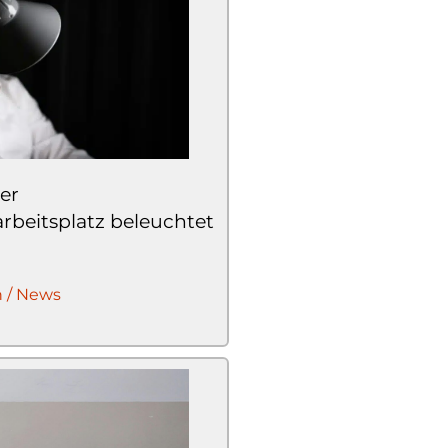
der
rbeitsplatz beleuchtet
n / News