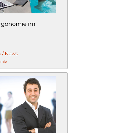
rgonomie im
n / News
omie