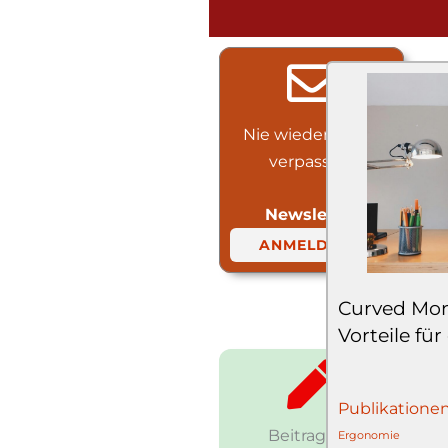
Nie wieder etwas
verpassen!
Newsletter
ANMELDUNG
Curved Mon
Vorteile für
Publikatione
Beitrag auf
Ergonomie