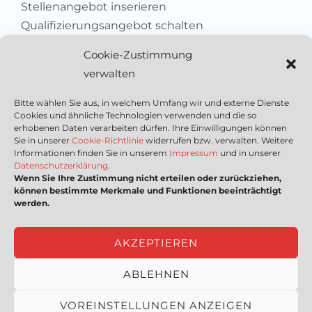
Stellenangebot inserieren
Qualifizierungsangebot schalten
Sich als Anbieter registrieren
Cookie-Zustimmung
Kleinanzeige aufgeben
verwalten
Kontakt
Bitte wählen Sie aus, in welchem Umfang wir und externe Dienste
Cookies und ähnliche Technologien verwenden und die so
Wichtige Links
erhobenen Daten verarbeiten dürfen. Ihre Einwilligungen können
Sie in unserer
Cookie-Richtlinie
widerrufen bzw. verwalten. Weitere
Informationen finden Sie in unserem
Impressum
und in unserer
Mediadaten
Datenschutzerklärung
.
Wenn Sie Ihre Zustimmung nicht erteilen oder zurückziehen,
Impressum
können bestimmte Merkmale und Funktionen beeinträchtigt
Datenschutzerklärung
werden.
Nutzungsbedingungen
Cookie-Richtlinie (EU)
AKZEPTIEREN
ABLEHNEN
Copyright © [2023] HSSEQ4U | powered by
proRIS
VOREINSTELLUNGEN ANZEIGEN