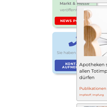
Markt & Messe
veröffentlichen
NEWS POSTEN
Sie haben Fragen?
KONTAKT
Apotheken s
AUFNEHMEN
allen Totim
dürfen
Publikationen
Impfstoff
,
Impfung