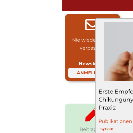
Nie wieder etwas
verpassen!
Newsletter
ANMELDUNG
Erste Empf
Chikungunya
Praxis:
Publikationen
Beitrag auf
Impfstoff