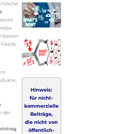
chtliche
e
nseren
Media-
l bieten
S-Feeds
lem
odukte,
Hinweis:
für nicht-
n
kommerzielle
n der
Beiträge,
die nicht von
eintrag
öffentlich-