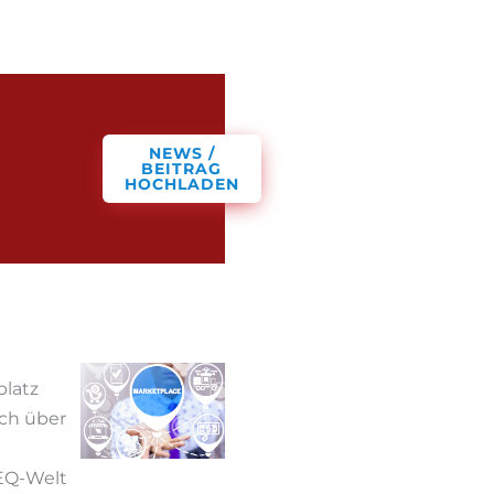
NEWS /
BEITRAG
HOCHLADEN
latz
ich über
EQ-Welt