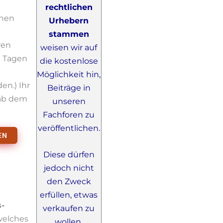
rechtlichen
inen
Urhebern
stammen
ren
weisen wir auf
0 Tagen
die kostenlose
Möglichkeit hin,
en.) Ihr
Beiträge in
 ab dem
unseren
Fachforen zu
veröffentlichen.
EN
Diese dürfen
jedoch nicht
den Zweck
erfüllen, etwas
s-
verkaufen zu
welches
wollen.