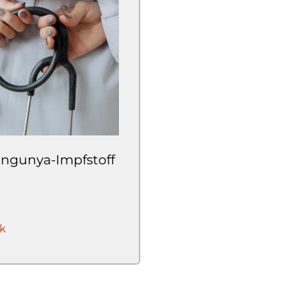
ungunya-Impfstoff
k