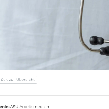
rück zur Übersicht
r:in:
ASU Arbeitsmedizin