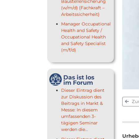
Baustellensicherung
(w/m/d) {Fachkraft –
Arbeitssicherheit}
Manager Occupational
Health and Safety /
Occupational Health
and Safety Specialist
(m/f/d)
Das ist los
im Forum
Dieser Eintrag dient
zur Diskussion des
Zu
Beitrags in Markt &
Messe: In diesem
umfassenden 3-
tägigen Seminar
werden die...
Urhebe