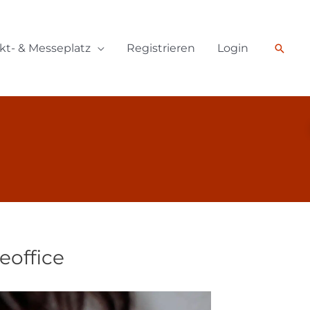
kt- & Messeplatz
Registrieren
Login
Such
eoffice