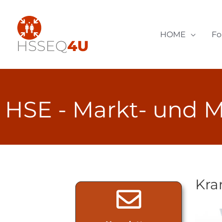
Zum
Inhalt
springen
HOME
F
HSE - Markt- und
M
Kra