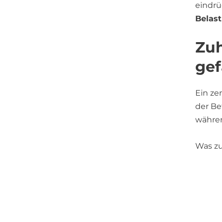
eindrü
Belas
Zuh
gef
Ein ze
der Be
währen
Was zu