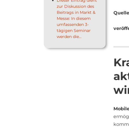
Dieser Eintrag dient
zur Diskussion des
Beitrags in Markt &
Quelle
Messe: In diesem
umfassenden 3-
veröff
tägigen Seminar
werden die...
Kr
ak
wi
Mobile
ermögl
komme