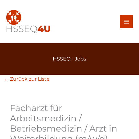
Zum
Inhalt
springen
HSSEQ - Jobs
← Zurück zur Liste
Facharzt für
Arbeitsmedizin /
Betriebsmedizin / Arzt in
Weiterbildung (m/w/d)