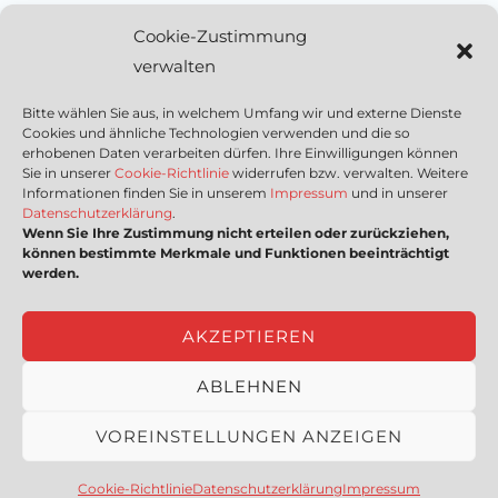
Sich als Anbieter registrieren
Cookie-Zustimmung
Kleinanzeige aufgeben
verwalten
Kontakt
Bitte wählen Sie aus, in welchem Umfang wir und externe Dienste
Cookies und ähnliche Technologien verwenden und die so
Wichtige Links
erhobenen Daten verarbeiten dürfen. Ihre Einwilligungen können
Sie in unserer
Cookie-Richtlinie
widerrufen bzw. verwalten. Weitere
Informationen finden Sie in unserem
Impressum
und in unserer
Mediadaten
Datenschutzerklärung
.
Wenn Sie Ihre Zustimmung nicht erteilen oder zurückziehen,
Impressum
können bestimmte Merkmale und Funktionen beeinträchtigt
Datenschutzerklärung
werden.
Nutzungsbedingungen
Cookie-Richtlinie (EU)
AKZEPTIEREN
ABLEHNEN
Copyright © [2023] HSSEQ4U | powered by
proRIS
VOREINSTELLUNGEN ANZEIGEN
Consultants GmbH
|
Intern
Cookie-Richtlinie
Datenschutzerklärung
Impressum