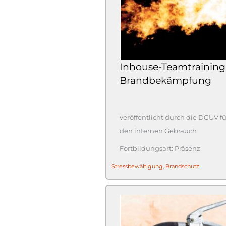
Inhouse-Teamtraining
Brandbekämpfung
veröffentlicht durch die DGUV fü
den internen Gebrauch
Präsenz
Stressbewältigung
,
Brandschutz