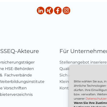
HSSEQ-Akteure
Für Unternehme
ersicherungsträger
Stellenangebot inserier
che HSE-Behörden
Qualifizierungsangebot 
 & Fachverbände
Sich als Anbieter registr
Weiterbildungsinstitute
Kleinanzeige aufgeben
Bitte wählen Sie aus, 
ähnliche Technologien
e Vorschriften
Kontakt
dürfen. Ihre Einwillig
ieterverzeichnis
bzw. verwalten. Weiter
unserer
Datenschutzer
Wenn Sie Ihre Zustim