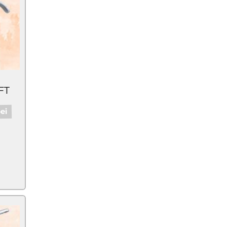
FT
ei