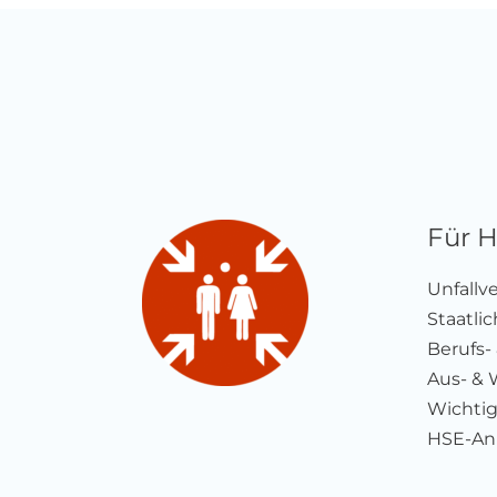
Für 
Unfallv
Staatli
Berufs-
Aus- & 
Wichtig
HSE-Anb