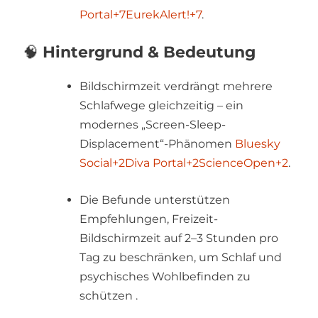
Portal
+7
EurekAlert!
+7
.
🧠
Hintergrund & Bedeutung
Bildschirmzeit verdrängt mehrere
Schlafwege gleichzeitig – ein
modernes „Screen-Sleep-
Displacement“-Phänomen
Bluesky
Social
+2
Diva Portal
+2
ScienceOpen
+2
.
Die Befunde unterstützen
Empfehlungen, Freizeit-
Bildschirmzeit auf 2–3 Stunden pro
Tag zu beschränken, um Schlaf und
psychisches Wohlbefinden zu
schützen
.