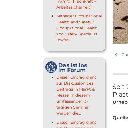
(w/m/d) {Fachkraft –
Arbeitssicherheit}
Manager Occupational
Health and Safety /
Occupational Health
and Safety Specialist
(m/f/d)
Zu
Das ist los
im Forum
Dieser Eintrag dient
zur Diskussion des
Seit
Beitrags in Markt &
Plas
Messe: In diesem
umfassenden 3-
Urhebe
tägigen Seminar
werden die...
Quelle
Dieser Eintrag dient