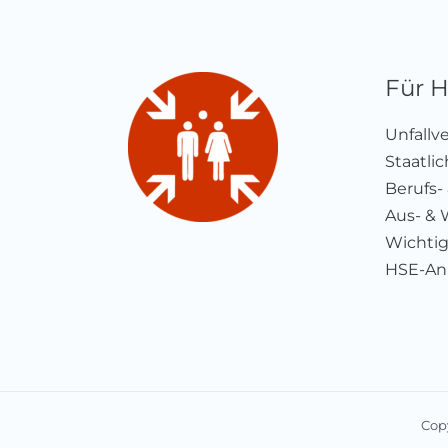
Für 
Unfallv
Staatli
Berufs-
Aus- & 
Wichtig
HSE-Anb
Cop