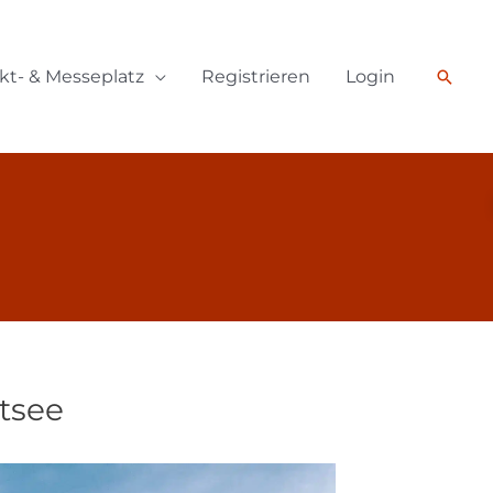
kt- & Messeplatz
Registrieren
Login
Such
tsee