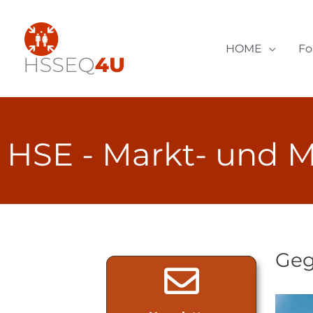
Zum
Inhalt
springen
HOME
F
HSE - Markt- und
M
Geg