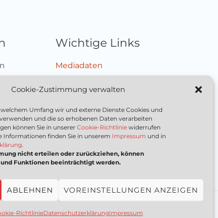
n
Wichtige Links
en
Mediadaten
schalten
Impressum
Cookie-Zustimmung verwalten
ieren
Datenschutzerklärung
Nutzungsbedingungen
in welchem Umfang wir und externe Dienste Cookies und
Cookie-Richtlinie (EU)
 verwenden und die so erhobenen Daten verarbeiten
ungen können Sie in unserer
Cookie-Richtlinie
widerrufen
e Informationen finden Sie in unserem
Impressum
und in
klärung
.
mung nicht erteilen oder zurückziehen, können
nd Funktionen beeinträchtigt werden.
ABLEHNEN
VOREINSTELLUNGEN ANZEIGEN
ntern
okie-Richtlinie
Datenschutzerklärung
Impressum