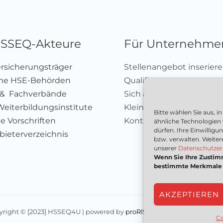
HSSEQ-Akteure
Für Unternehme
ersicherungsträger
Stellenangebot inserier
che HSE-Behörden
Qualifizierungsangebot 
 & Fachverbände
Sich als Anbieter registr
Weiterbildungsinstitute
Kleinanzeige aufgeben
Bitte wählen Sie aus, 
e Vorschriften
Kontakt
ähnliche Technologien
dürfen. Ihre Einwillig
ieterverzeichnis
bzw. verwalten. Weiter
unserer
Datenschutzer
Wenn Sie Ihre Zustim
bestimmte Merkmale u
AKZEPTIEREN
yright © [2023] HSSEQ4U | powered by
proRIS Consultants GmbH
|
I
Co