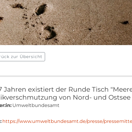
rück zur Übersicht
 7 Jahren existiert der Runde Tisch "Meer
tikverschmutzung von Nord- und Ostsee 
r:in:
Umweltbundesamt
:
https://www.umweltbundesamt.de/presse/pressemittei