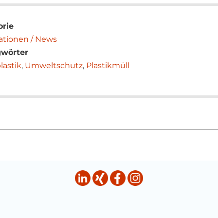
orie
ationen / News
gwörter
lastik
,
Umweltschutz
,
Plastikmüll