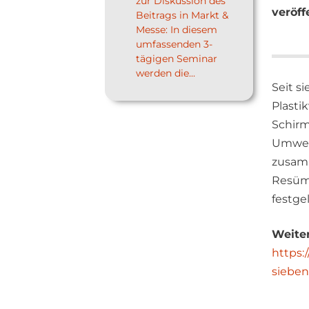
zur Diskussion des
veröff
Beitrags in Markt &
Messe: In diesem
umfassenden 3-
tägigen Seminar
werden die...
Seit s
Plasti
Schirm
Umwelt
zusamm
Resüm
festge
Weiter
https:
sieben