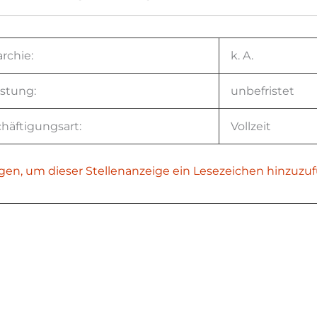
archie:
k. A.
istung:
unbefristet
häftigungsart:
Vollzeit
gen, um dieser Stellenanzeige ein Lesezeichen hinzuzu