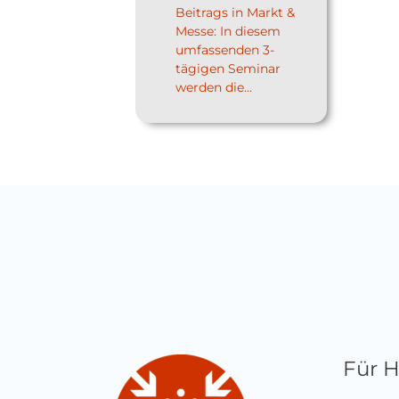
Beitrags in Markt &
Messe: In diesem
umfassenden 3-
tägigen Seminar
werden die...
Für 