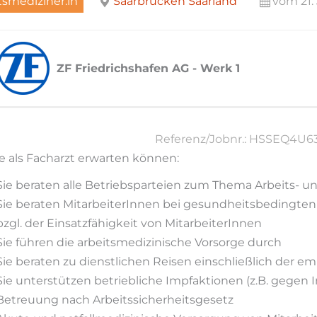
tsmediziner:in
Saarbrücken Saarland
vom 21.
ZF Friedrichshafen AG - Werk 1
Referenz/Jobnr.: HSSEQ4U6
e als Facharzt erwarten können:
Sie beraten alle Betriebsparteien zum Thema Arbeits- 
Sie beraten MitarbeiterInnen bei gesundheitsbedingte
bzgl. der Einsatzfähigkeit von MitarbeiterInnen
Sie führen die arbeitsmedizinische Vorsorge durch
Sie beraten zu dienstlichen Reisen einschließlich der
Sie unterstützen betriebliche Impfaktionen (z.B. gegen I
Betreuung nach Arbeitssicherheitsgesetz