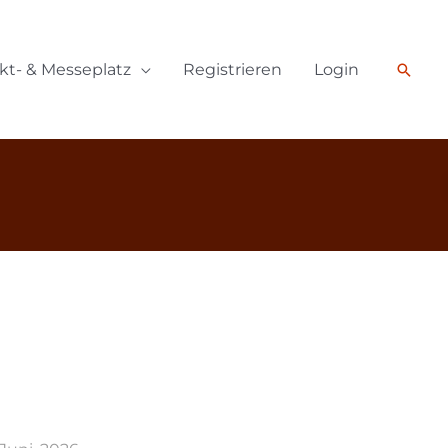
Such
kt- & Messeplatz
Registrieren
Login
)