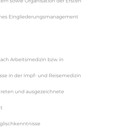
ern sowie Organisation der Ersten
ches Eingliederungsmanagement
ach Arbeitsmedizin bzw. in
isse in der Impf- und Reisemedizin
reten und ausgezeichnete
nt
glischkenntnisse