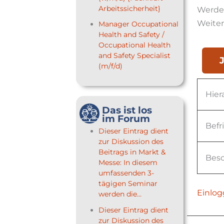
Arbeitssicherheit}
Werden
Weiter
Manager Occupational
Health and Safety /
Occupational Health
and Safety Specialist
(m/f/d)
Hier
Das ist los
im Forum
Befr
Dieser Eintrag dient
zur Diskussion des
Beitrags in Markt &
Besc
Messe: In diesem
umfassenden 3-
tägigen Seminar
Einlog
werden die...
Dieser Eintrag dient
zur Diskussion des