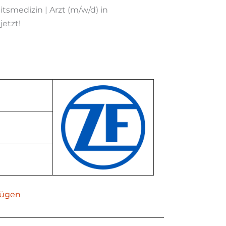
tsmedizin | Arzt (m/w/d) in
etzt!
fügen