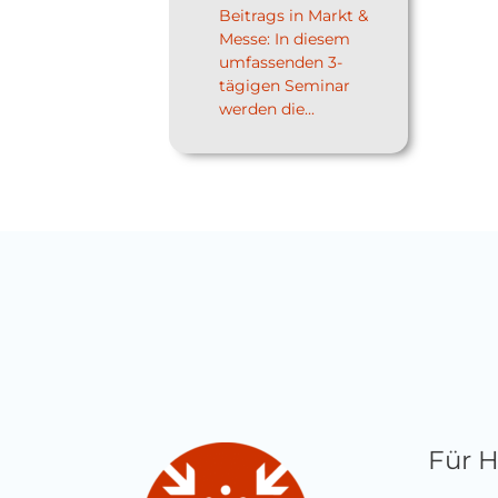
Beitrags in Markt &
Messe: In diesem
umfassenden 3-
tägigen Seminar
werden die...
Für 