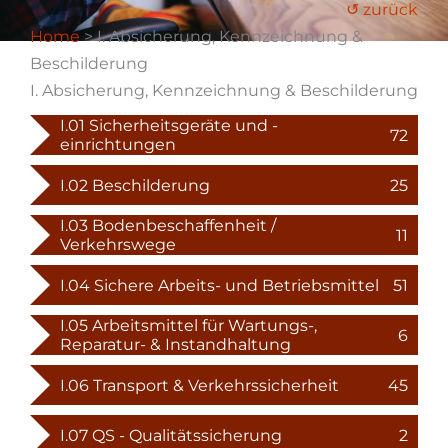
↺ zurück
Home
> I. Absicherung, Kennzeichnung &
Beschilderung
I. Absicherung, Kennzeichnung & Beschilderung
I.01 Sicherheitsgeräte und -
72
einrichtungen
I.02 Beschilderung
25
I.03 Bodenbeschaffenheit /
11
Verkehrswege
I.04 Sichere Arbeits- und Betriebsmittel
51
I.05 Arbeitsmittel für Wartungs-,
6
Reparatur- & Instandhaltung
I.06 Transport & Verkehrssicherheit
45
I.07 QS - Qualitätssicherung
2