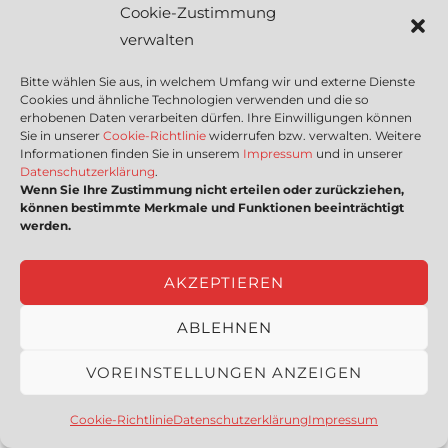
Cookie-Zustimmung
verwalten
G. Adolf Lemp & Co. GmbH
Bitte wählen Sie aus, in welchem Umfang wir und externe Dienste
Cookies und ähnliche Technologien verwenden und die so
Ludwigstr. 39, 42853 Remscheid,
erhobenen Daten verarbeiten dürfen. Ihre Einwilligungen können
Deutschland
Sie in unserer
Cookie-Richtlinie
widerrufen bzw. verwalten. Weitere
Informationen finden Sie in unserem
Impressum
und in unserer
Lemp. Mit Sicherheit Wertarbeit.Ihr
Datenschutzerklärung
.
Wenn Sie Ihre Zustimmung nicht erteilen oder zurückziehen,
Partner für isolierte Werkzeuge zum
können bestimmte Merkmale und Funktionen beeinträchtigt
Arbeiten an unter Spannung
werden.
stehenden Teilen bis 1000 V und
Lieferant einer ...
AKZEPTIEREN
ABLEHNEN
Gear Up Inh. Dieter Blaha
VOREINSTELLUNGEN ANZEIGEN
Hannberger Weg 35, 91091
Großenseebach, Deutschland
Cookie-Richtlinie
Datenschutzerklärung
Impressum