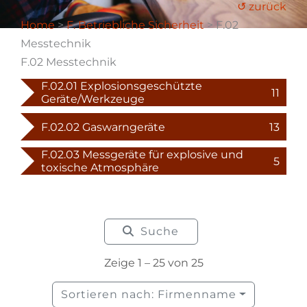
↺ zurück
Home
>
F. Betriebliche Sicherheit
> F.02
Messtechnik
F.02 Messtechnik
F.02.01 Explosionsgeschützte
11
Geräte/Werkzeuge
F.02.02 Gaswarngeräte
13
F.02.03 Messgeräte für explosive und
5
toxische Atmosphäre
Suche
Zeige 1 – 25 von 25
Sortieren nach: Firmenname