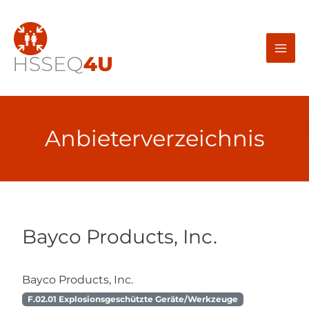
Zum
Inhalt
springen
Anbieterverzeichnis
Bayco Products, Inc.
Bayco Products, Inc.
F.02.01 Explosionsgeschützte Geräte/Werkzeuge