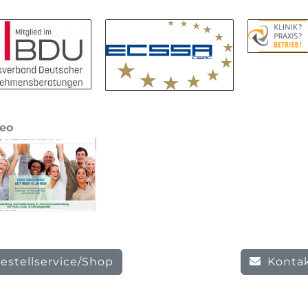
eo
estellservice/Shop
Konta