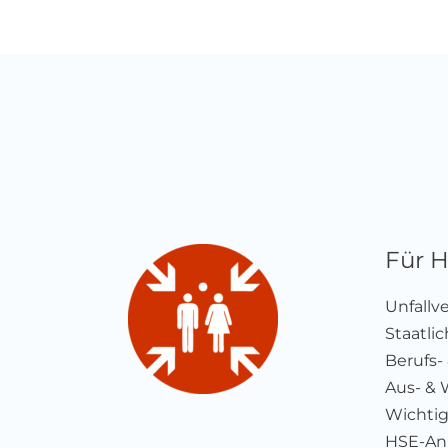
Für 
Unfallv
Staatli
Berufs-
Aus- & 
Wichtig
HSE-Anb