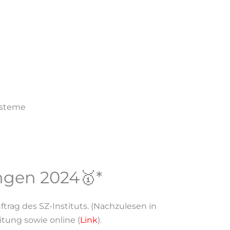
ysteme
ngen 2024🥇*
rag des SZ-Instituts. (Nachzulesen in
tung sowie online (
Link
).