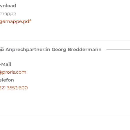
nload
emappe
gemappe.pdf
Anprechpartner:in Georg Breddermann
-Mail
proris.com
elefon
221 3553 600