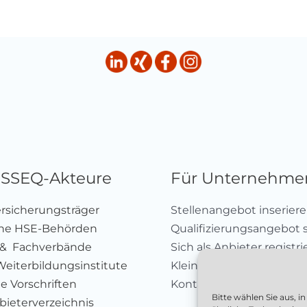
HSSEQ-Akteure
Für Unternehme
ersicherungsträger
Stellenangebot inserier
che HSE-Behörden
Qualifizierungsangebot 
 & Fachverbände
Sich als Anbieter registr
Weiterbildungsinstitute
Kleinanzeige aufgeben
e Vorschriften
Kontakt
Bitte wählen Sie aus, 
ieterverzeichnis