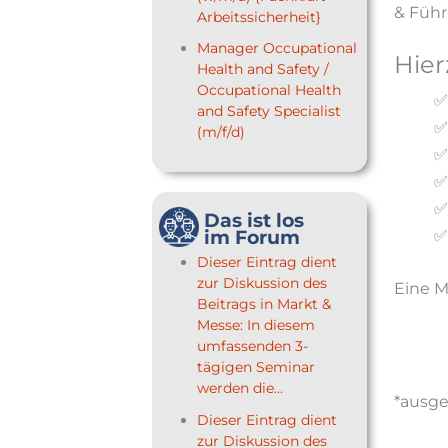
& Führ
Arbeitssicherheit}
Manager Occupational
Hier
Health and Safety /
Occupational Health
✅
and Safety Specialist
✅
(m/f/d)
✅
✅
✅
Das ist los
✅
im Forum
Dieser Eintrag dient
zur Diskussion des
Eine M
Beitrags in Markt &
Messe: In diesem
umfassenden 3-
tägigen Seminar
werden die...
*ausge
Dieser Eintrag dient
zur Diskussion des