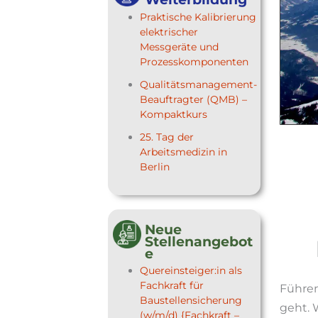
Praktische Kalibrierung
elektrischer
Messgeräte und
Prozesskomponenten
Qualitätsmanagement-
Beauftragter (QMB) –
Kompaktkurs
25. Tag der
Arbeitsmedizin in
Berlin
Neue
Stellenangebot
e
Quereinsteiger:in als
Fachkraft für
Führen
Baustellensicherung
geht. 
(w/m/d) {Fachkraft –