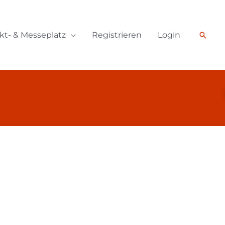
kt- & Messeplatz
Registrieren
Login
Such