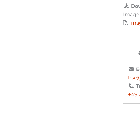
Dow
Imag
Ima
E
bsc@
T
+49 