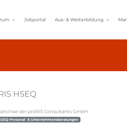
orum
Jobportal
Aus- & Weiterbildung
Mar
RIS HSEQ
ranchise der proRIS Consultants GmbH
SSEQ-Personal- & Unternehmensberatungen