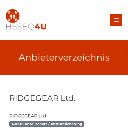
Zum
Inhalt
springen
Anbieterverzeichnis
RIDGEGEAR Ltd.
RIDGEGEAR Ltd.
A.02.01 Anseilschutz / Absturzsicherung