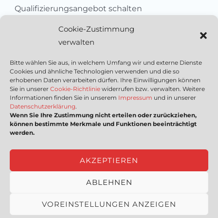
Qualifizierungsangebot schalten
Sich als Anbieter registrieren
Cookie-Zustimmung
Kleinanzeige aufgeben
verwalten
Kontakt
Bitte wählen Sie aus, in welchem Umfang wir und externe Dienste
Cookies und ähnliche Technologien verwenden und die so
Wichtige Links
erhobenen Daten verarbeiten dürfen. Ihre Einwilligungen können
Sie in unserer
Cookie-Richtlinie
widerrufen bzw. verwalten. Weitere
Informationen finden Sie in unserem
Impressum
und in unserer
Mediadaten
Datenschutzerklärung
.
Wenn Sie Ihre Zustimmung nicht erteilen oder zurückziehen,
Impressum
können bestimmte Merkmale und Funktionen beeinträchtigt
Datenschutzerklärung
werden.
Nutzungsbedingungen
Cookie-Richtlinie (EU)
AKZEPTIEREN
ABLEHNEN
Copyright © [2023] HSSEQ4U | powered by
proRIS
VOREINSTELLUNGEN ANZEIGEN
Consultants GmbH
|
Intern