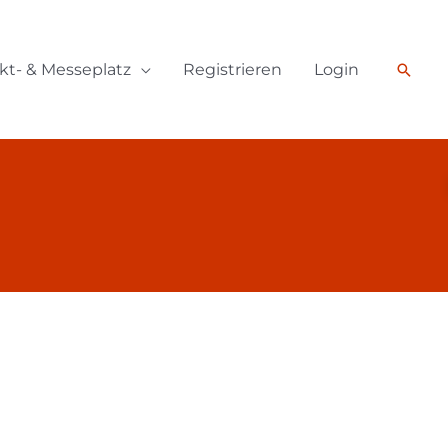
kt- & Messeplatz
Registrieren
Login
Such