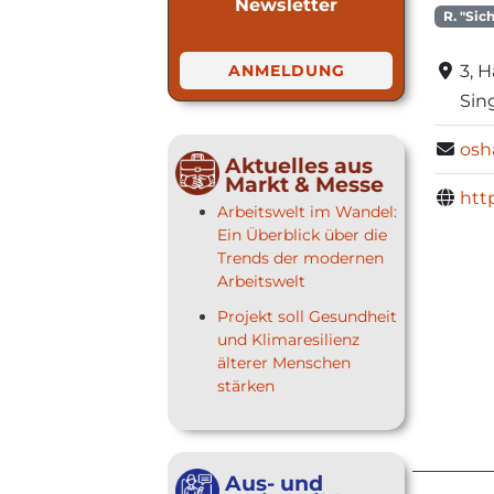
Newsletter
R. "Sic
ANMELDUNG
3, 
Sin
osh
Aktuelles aus
Markt & Messe
htt
Arbeitswelt im Wandel:
Ein Überblick über die
Trends der modernen
Arbeitswelt
Projekt soll Gesundheit
und Klimaresilienz
älterer Menschen
stärken
Aus- und