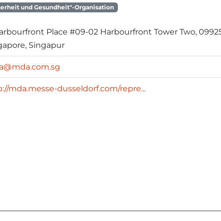
herheit und Gesundheit"-Organisation
Harbourfront Place #09-02 Harbourfront Tower Two, 0992
gapore, Singapur
a@mda.com.sg
p://mda.messe-dusseldorf.com/repre...