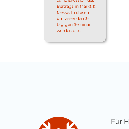
zur Diskussion des
Beitrags in Markt &
Messe: In diesem
umfassenden 3-
tägigen Seminar
werden die...
Für 