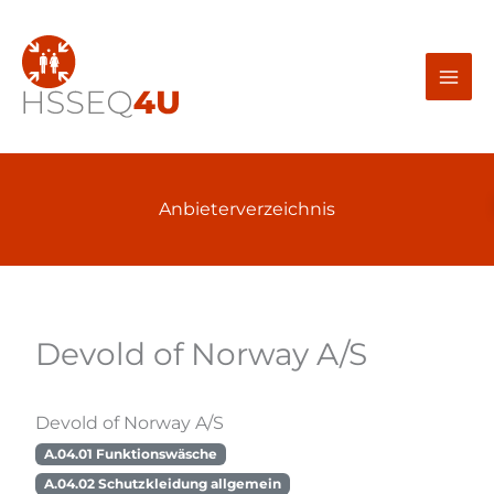
Zum
Inhalt
springen
Anbieterverzeichnis
Devold of Norway A/S
Devold of Norway A/S
A.04.01 Funktionswäsche
A.04.02 Schutzkleidung allgemein