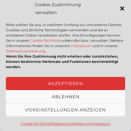
Sich als Anbieter registrieren
Cookie-Zustimmung
Kleinanzeige aufgeben
verwalten
Kontakt
Bitte wählen Sie aus, in welchem Umfang wir und externe Dienste
Cookies und ähnliche Technologien verwenden und die so
Wichtige Links
erhobenen Daten verarbeiten dürfen. Ihre Einwilligungen können
Sie in unserer
Cookie-Richtlinie
widerrufen bzw. verwalten. Weitere
Informationen finden Sie in unserem
Impressum
und in unserer
Mediadaten
Datenschutzerklärung
.
Wenn Sie Ihre Zustimmung nicht erteilen oder zurückziehen,
Impressum
können bestimmte Merkmale und Funktionen beeinträchtigt
Datenschutzerklärung
werden.
Nutzungsbedingungen
Cookie-Richtlinie (EU)
AKZEPTIEREN
ABLEHNEN
Copyright © [2023] HSSEQ4U | powered by
proRIS
VOREINSTELLUNGEN ANZEIGEN
Consultants GmbH
|
Intern
Cookie-Richtlinie
Datenschutzerklärung
Impressum