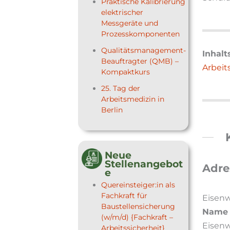
Praktische Kalibrierung
elektrischer
Messgeräte und
Prozesskomponenten
Qualitätsmanagement-
Inhalt
Beauftragter (QMB) –
Arbeit
Kompaktkurs
25. Tag der
Arbeitsmedizin in
Berlin
Neue
Stellenangebot
Adre
e
Quereinsteiger:in als
Fachkraft für
Eisenw
Baustellensicherung
Name 
(w/m/d) {Fachkraft –
Eisen
Arbeitssicherheit}