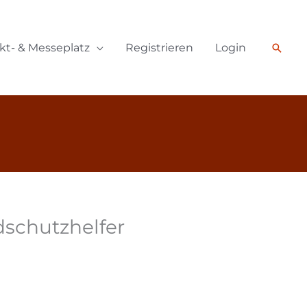
Such
kt- & Messeplatz
Registrieren
Login
schutzhelfer