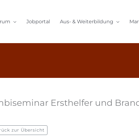
orum
Jobportal
Aus- & Weiterbildung
Mar
biseminar Ersthelfer und Brand
rück zur Übersicht