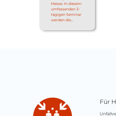
Messe: In diesem
umfassenden 3-
tägigen Seminar
werden die...
Für 
Unfallv